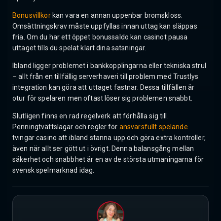
Bonusvillkor
kan vara en annan uppenbar bromskloss.
Omsättningskrav måste uppfyllas innan uttag kan släppas
fria. Om du har ett öppet bonussaldo kan casinot pausa
uttaget tills du spelat klart dina satsningar.
Ibland ligger problemet i bankkopplingarna eller tekniska strul
– allt från en tillfällig serverhaveri till problem med Trustlys
integration kan göra att uttaget fastnar. Dessa tillfällen är
otur för spelaren men oftast löser sig problemen snabbt.
Slutligen finns en rad regelverk att förhålla sig till.
Penningtvättslagar och regler för
ansvarsfullt spelande
tvingar casino att ibland stanna upp och göra extra kontroller,
även när allt ser gött ut i övrigt. Denna balansgång mellan
säkerhet och snabbhet är en av de största utmaningarna för
svensk spelmarknad idag.