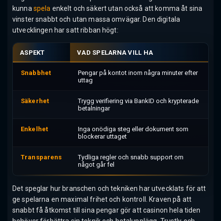
kunna
spela
enkelt och säkert utan också att komma åt sina
vinster snabbt och utan massa omvägar. Den digitala
utvecklingen har satt ribban högt:
ASPEKT
VAD SPELARNA VILL HA
Snabbhet
Pengar på kontot inom några minuter efter
uttag
Säkerhet
Trygg verifiering via BankID och krypterade
betalningar
Enkelhet
Inga onödiga steg eller dokument som
blockerar uttaget
Transparens
Tydliga regler och snabb support om
något går fel
Det speglar hur branschen och tekniken har utvecklats för att
ge spelarna en maximal frihet och kontroll. Kraven på att
snabbt få åtkomst till sina pengar gör att casinon hela tiden