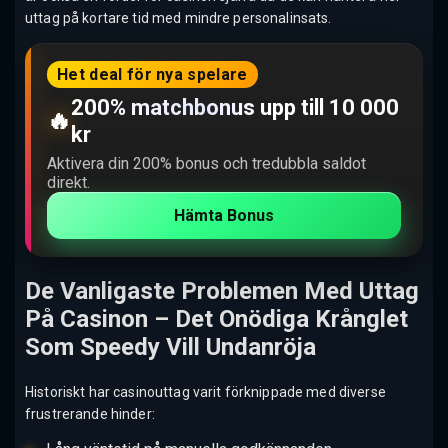
uttag på kortare tid med mindre personalinsats.
Het deal för nya spelare
200% matchbonus upp till 10 000
🔥
kr
Aktivera din 200% bonus och tredubbla saldot
direkt.
Hämta Bonus
De Vanligaste Problemen Med Uttag
På Casinon – Det Onödiga Krånglet
Som Speedy Vill Undanröja
Historiskt har casinouttag varit förknippade med diverse
frustrerande hinder: