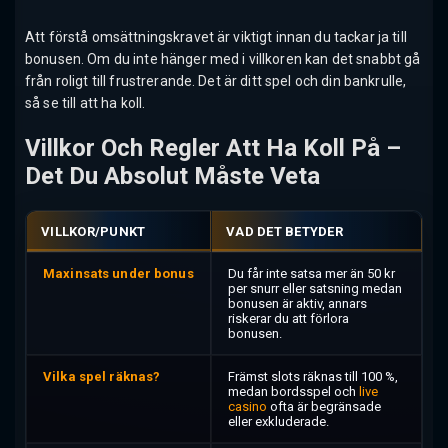
Att förstå omsättningskravet är viktigt innan du tackar ja till
bonusen. Om du inte hänger med i villkoren kan det snabbt gå
från roligt till frustrerande. Det är ditt spel och din bankrulle,
så se till att ha koll.
Villkor Och Regler Att Ha Koll På –
Det Du Absolut Måste Veta
VILLKOR/PUNKT
VAD DET BETYDER
Maxinsats under bonus
Du får inte satsa mer än 50 kr
per snurr eller satsning medan
bonusen är aktiv, annars
riskerar du att förlora
bonusen.
Vilka spel räknas?
Främst slots räknas till 100 %,
medan bordsspel och
live
casino
ofta är begränsade
eller exkluderade.