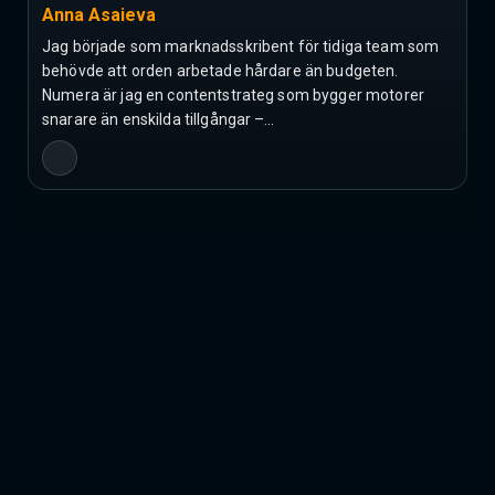
Anna Asaieva
Jag började som marknadsskribent för tidiga team som
behövde att orden arbetade hårdare än budgeten.
Numera är jag en contentstrateg som bygger motorer
snarare än enskilda tillgångar –…