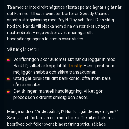
Tålamod är inte direkt något de flesta spelare ägnar sig åt när
det kommer till casinovinster. Därför är Speedy Casinos
snabba uttagslösning med Pay N Play och BankID en riktig
höjdare. När du vill plocka hem dina vinster sker uttaget
nästan direkt – inga veckor av verifieringar eller
handpåläggningar a la gamla casinotiden.
Så här går det till:
Verifieringen sker automatiskt när du loggar in med
BankID, vilket är kopplat till
Trustly
– en tjänst som
möjliggör snabba och säkra transaktioner.
Uttag går direkt till ditt bankkonto, ofta inom bara
några minuter.
Det är ingen manuell handläggning, vilket gör
processen extremt smidig och säker.
Många undrar: ”Är det pålitligt? Hur fort går det egentligen?”
Svar: ja, och fortare än du hinner blinka. Tekniken bakom är
beprövad och följer svensk lagstiftning strikt, så både