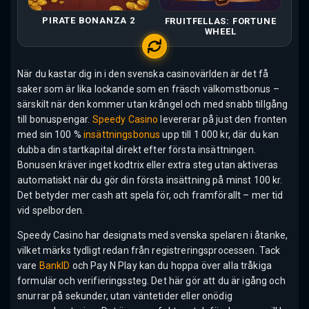
PIRATE BONANZA 2
FRUITFELLAS: FORTUNE
WHEEL
När du kastar dig in i den svenska casinovärlden är det få
saker som är lika lockande som en fräsch välkomstbonus –
särskilt när den kommer utan krångel och med snabb tillgång
till bonuspengar.
Speedy Casino
levererar på just den fronten
med sin 100 %
insättningsbonus
upp till 1 000 kr, där du kan
dubba din startkapital direkt efter första insättningen.
Bonusen kräver inget kodtrix eller extra steg utan aktiveras
automatiskt när du gör din första insättning på minst 100 kr.
Det betyder mer cash att spela för, och framförallt – mer tid
vid spelborden.
Speedy Casino har designats med svenska spelaren i åtanke,
vilket märks tydligt redan från registreringsprocessen. Tack
vare
BankID
och Pay N Play kan du hoppa över alla tråkiga
formulär och verifieringssteg. Det här gör att du är igång och
snurrar på sekunder, utan väntetider eller onödig