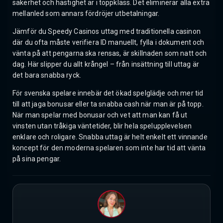
säkerhet och hastighet är i toppklass. Det eliminerar alla extra
mellanled som annars fördröjer utbetalningar.
Jämför du Speedy Casinos uttag med traditionella casinon
där du ofta måste verifiera ID manuellt, fylla i dokument och
vänta på att pengarna ska rensas, är skillnaden som natt och
dag. Här slipper du allt krångel – från insättning till uttag är
det bara snabba ryck.
För svenska spelare innebär det ökad spelglädje och mer tid
till att jaga bonusar eller ta snabba cash när man är på topp.
När man spelar med bonusar och vet att man kan få ut
vinsten utan tråkiga väntetider, blir hela spelupplevelsen
enklare och roligare. Snabba uttag är helt enkelt ett vinnande
koncept för den moderna spelaren som inte har tid att vänta
på sina pengar.