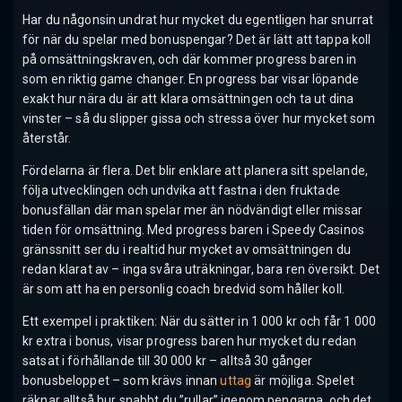
Har du någonsin undrat hur mycket du egentligen har snurrat
för när du spelar med bonuspengar? Det är lätt att tappa koll
på omsättningskraven, och där kommer progress baren in
som en riktig game changer. En progress bar visar löpande
exakt hur nära du är att klara omsättningen och ta ut dina
vinster – så du slipper gissa och stressa över hur mycket som
återstår.
Fördelarna är flera. Det blir enklare att planera sitt spelande,
följa utvecklingen och undvika att fastna i den fruktade
bonusfällan där man spelar mer än nödvändigt eller missar
tiden för omsättning. Med progress baren i Speedy Casinos
gränssnitt ser du i realtid hur mycket av omsättningen du
redan klarat av – inga svåra uträkningar, bara ren översikt. Det
är som att ha en personlig coach bredvid som håller koll.
Ett exempel i praktiken: När du sätter in 1 000 kr och får 1 000
kr extra i bonus, visar progress baren hur mycket du redan
satsat i förhållande till 30 000 kr – alltså 30 gånger
bonusbeloppet – som krävs innan
uttag
är möjliga. Spelet
räknar alltså hur snabbt du ”rullar” igenom pengarna, och det