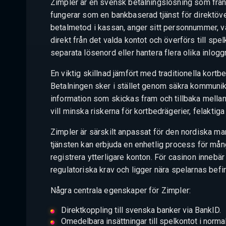
Zimpler är en svensk betalningslösning som från
fungerar som en bankbaserad tjänst för direktöver
betalmetod i kassan, anger sitt personnummer, v
direkt från det valda kontot och överförs till sp
separata lösenord eller hantera flera olika inlogg
En viktig skillnad jämfört med traditionella kortb
Betalningen sker i stället genom säkra kommuni
information som skickas fram och tillbaka mell
vill minska riskerna för kortbedrägerier, felaktig
Zimpler är särskilt anpassat för den nordiska mar
tjänsten kan erbjuda en enhetlig process för många
registrera ytterligare konton. För casinon inneb
regulatoriska krav och ligger nära spelarnas befi
Några centrala egenskaper för Zimpler:
Direktkoppling till svenska banker via BankID.
Omedelbara insättningar till spelkontot i normal