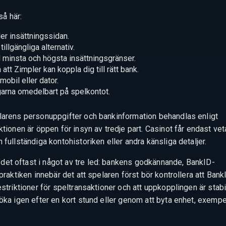
så här:
ler insättningssidan.
illgängliga alternativ.
ll minsta och högsta insättningsgränser.
att Zimpler kan koppla dig till rätt bank.
mobil eller dator.
garna omedelbart på spelkontot.
elarens personuppgifter och bankinformation behandlas enligt
ktionen är öppen för insyn av tredje part. Casinot får endast vet
fullständiga kontohistoriken eller andra känsliga detaljer.
et oftast i något av tre led: bankens godkännande, BankID-
praktiken innebär det att spelaren först bör kontrollera att Bank
striktioner för speltransaktioner och att uppkopplingen är stabil
öka igen efter en kort stund eller genom att byta enhet, exempe