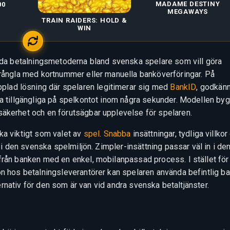
MADAME DESTINY
00
MEGAWAYS
TRAIN RAIDERS: HOLD &
WIN
ända betalningsmetoderna bland svenska spelare som vill göra
 krångla med kortnummer eller manuella banköverföringar. På
lad lösning där spelaren legitimerar sig med
BankID
, godkän
na tillgängliga på spelkontot inom några sekunder. Modellen by
säkerhet och en förutsägbar upplevelse för spelaren.
ka viktigt som valet av
spel
.
Snabba
insättningar, tydliga villkor
r i den svenska spelmiljön. Zimpler-insättning passar väl in i de
från banken med en enkel, mobilanpassad process. I stället för 
on hos betalningsleverantörer kan spelaren använda befintlig b
lternativ för den som är van vid andra svenska betaltjänster.