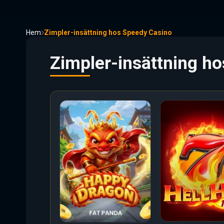
Hem
Zimpler-insättning hos Speedy Casino
Zimpler-insättning h