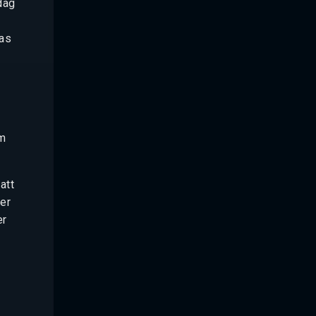
dag
ras
om
att
ler
er