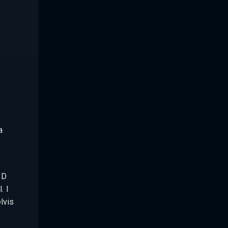
a
ID
. I
lvis