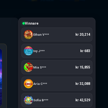
Vinnare
kr 32,294
Mila P***
kr 20,214
Ethan V***
kr 683
Ivy J***
kr 15,855
Mia S***
kr 32,088
Aria C***