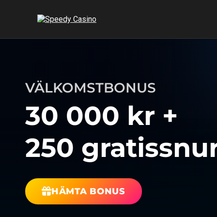
VÄLKOMSTBONUS
30 000 kr +
250 gratissnu
HÄMTA BONUS