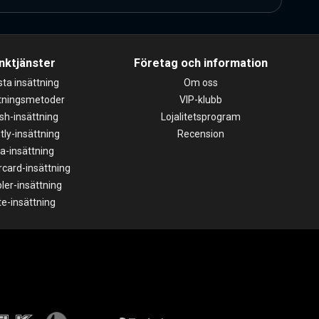
nktjänster
Företag och information
ta insättning
Om oss
ttningsmetoder
VIP-klubb
sh-insättning
Lojalitetsprogram
tly-insättning
Recension
sa-insättning
card-insättning
ler-insättning
te-insättning