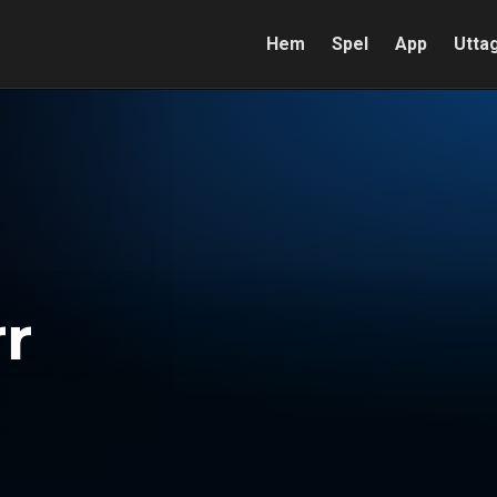
Hem
Spel
App
Utta
rr