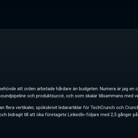
ehövde att orden arbetade hårdare än budgeten. Numera är jag en 
 inboundpipeline och produktsuccé, och som skalar tillsammans med 
 flera vertikaler, spökskrivit ledarartiklar för TechCrunch och Cru
 och bidragit till att öka företagets LinkedIn-följare med 2,5 gånger p