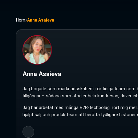
Hem
Anna Asaieva
Anna Asaieva
Jag började som marknadsskribent för tidiga team som b
tillgångar – sådana som stödjer hela kundresan, driver
Jag har arbetat med många B2B-techbolag, rört mig mellan
hjälpt sälj och produktteam att berätta tydligare historier