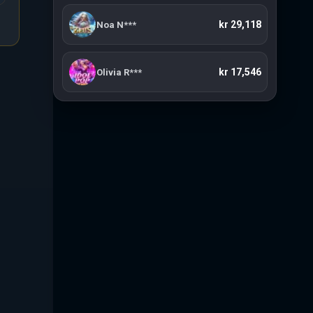
kr 4,046
Amy N***
kr 29,118
Noa N***