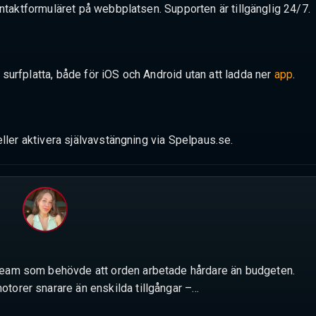
ontaktformuläret på webbplatsen. Supporten är tillgänglig 24/7.
surfplatta, både för iOS och Android utan att ladda ner
app
.
eller aktivera självavstängning via Spelpaus.se.
team som behövde att orden arbetade hårdare än budgeten.
torer snarare än enskilda tillgångar –…