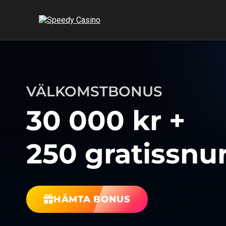
VÄLKOMSTBONUS
30 000 kr +
250 gratissnu
HÄMTA BONUS