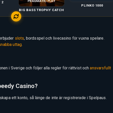
 2
PLINKO 1000
BIG BASS TROPHY CATCH
erbjuder
slots
, bordsspel och livecasino för vuxna spelare.
snabba
uttag
.
en i Sverige och följer alla regler för rättvist och
ansvarsfullt
Speedy Casino?
skapa ett konto, så länge de inte är registrerade i Spelpaus.