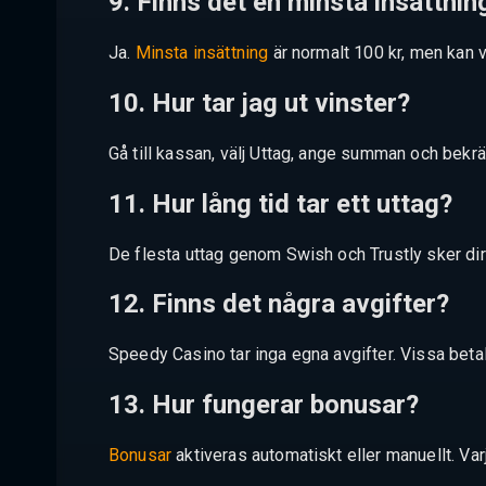
9. Finns det en minsta insättnin
Ja.
Minsta insättning
är normalt 100 kr, men kan 
10. Hur tar jag ut vinster?
Gå till kassan, välj Uttag, ange summan och bekrä
11. Hur lång tid tar ett uttag?
De flesta uttag genom Swish och Trustly sker dire
12. Finns det några avgifter?
Speedy Casino tar inga egna avgifter. Vissa beta
13. Hur fungerar bonusar?
Bonusar
aktiveras automatiskt eller manuellt. Var