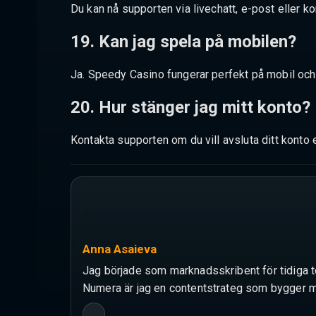
Du kan nå supporten via livechatt, e-post eller k
19. Kan jag spela på mobilen?
Ja. Speedy Casino fungerar perfekt på mobil och 
20. Hur stänger jag mitt konto?
Kontakta supporten om du vill avsluta ditt konto 
Anna Asaieva
Jag började som marknadsskribent för tidiga 
Numera är jag en contentstrateg som bygger mo