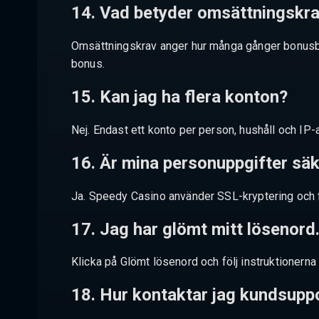
14. Vad betyder omsättningskr
Omsättningskrav anger hur många gånger bonusbe
bonus.
15. Kan jag ha flera konton?
Nej. Endast ett konto per person, hushåll och IP-
16. Är mina personuppgifter sä
Ja. Speedy Casino använder SSL-kryptering och 
17. Jag har glömt mitt lösenord
Klicka på Glömt lösenord och följ instruktionerna 
18. Hur kontaktar jag kundsupp