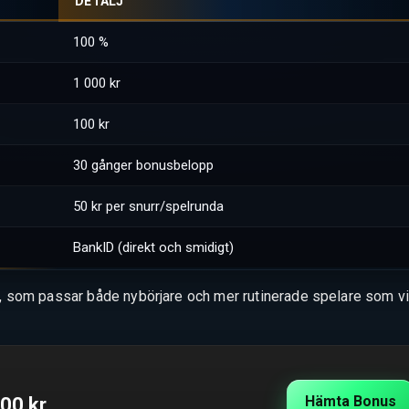
DETALJ
100 %
1 000 kr
100 kr
30 gånger bonusbelopp
50 kr per snurr/spelrunda
BankID (direkt och smidigt)
kor, som passar både nybörjare och mer rutinerade spelare som vi
Hämta Bonus
00 kr