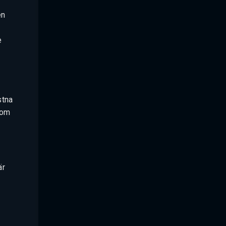
en
e
stna
som
är