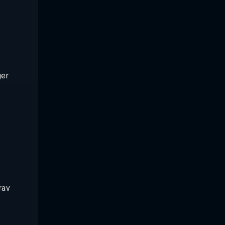
ger
rav