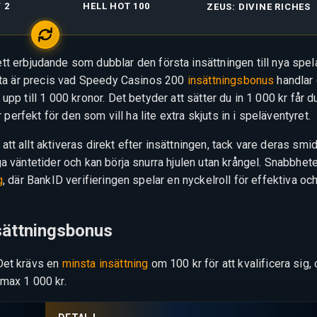
 2
HELL HOT 100
ZEUS: DIVINE RICHES
ett erbjudande som dubblar den första insättningen till nya spel
etta är precis vad Speedy Casinos 200
insättningsbonus
handlar
pp till 1 000 kronor. Det betyder att sätter du in 1 000 kr får d
 perfekt för den som vill ha lite extra skjuts in i speläventyret.
t allt aktiveras direkt efter insättningen, tack vare deras smi
ga väntetider och kan börja snurra hjulen utan krångel. Snabbhet
g
, där BankID verifieringen spelar en nyckelroll för effektiva oc
sättningsbonus
Det krävs en
minsta insättning
om 100 kr för att kvalificera sig,
max 1 000 kr.