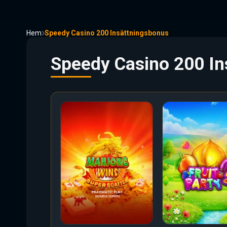
Hem
Speedy Casino 200 Insättningsbonus
Speedy Casino 200 In