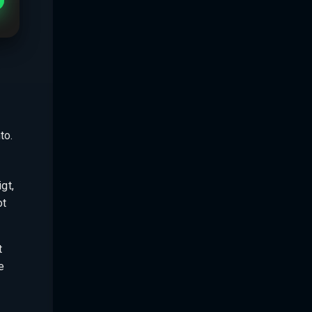
to.
gt,
ot
t
e