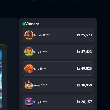
Vinnare
kr 31,282
Alex P***
kr 25,573
Noah D***
kr 47,423
Lily G***
kr 49,825
Lily R***
kr 30,959
Ava C***