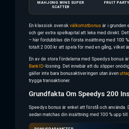
MAHJONG WINS SUPER
FRUIT PARTY
SCATTER
En klassisk svensk
välkomstbonus
är i grunden 
och ger extra spelkapital att leka med direkt. D
– här fördubblas din första insättning med 100 % u
totalt 2 000 kr att spela för med en gång, vilket är
En av de stora fördelarna med Speedys bonus är at
BankID
-lösning. Det innebär att du slipper onödi
gäller inte bara bonusaktiveringen utan även
utta
trygga transaktioner.
Grundfakta Om Speedys 200 In
Speedys bonus är enkel att förstå och använda. 
sedan matchas din insättning med 100 % upp till 