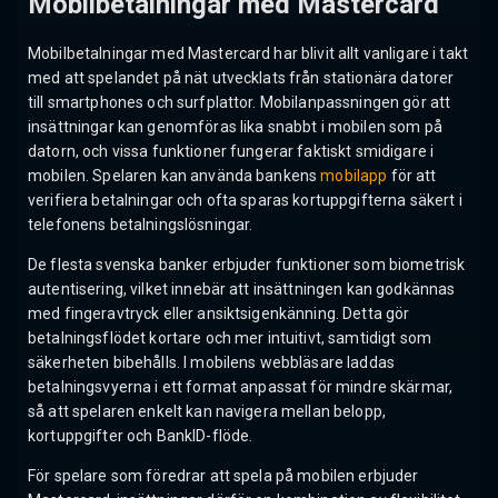
Mobilbetalningar med Mastercard
Mobilbetalningar med Mastercard har blivit allt vanligare i takt
med att spelandet på nät utvecklats från stationära datorer
till smartphones och surfplattor. Mobilanpassningen gör att
insättningar kan genomföras lika snabbt i mobilen som på
datorn, och vissa funktioner fungerar faktiskt smidigare i
mobilen. Spelaren kan använda bankens
mobilapp
för att
verifiera betalningar och ofta sparas kortuppgifterna säkert i
telefonens betalningslösningar.
De flesta svenska banker erbjuder funktioner som biometrisk
autentisering, vilket innebär att insättningen kan godkännas
med fingeravtryck eller ansiktsigenkänning. Detta gör
betalningsflödet kortare och mer intuitivt, samtidigt som
säkerheten bibehålls. I mobilens webbläsare laddas
betalningsvyerna i ett format anpassat för mindre skärmar,
så att spelaren enkelt kan navigera mellan belopp,
kortuppgifter och BankID-flöde.
För spelare som föredrar att spela på mobilen erbjuder