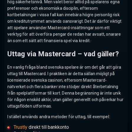
hög säkerhetsnivå. Men valet beror alltid på spelarens egna
preferenser och ekonomiska disciplin, eftersom
kortbetalningar i vissa fall kan innebära högre personlig risk
om kreditutrymmet används oansvarigt. Det är därför viktigt
att spelare använder Mastercard-insättningar som ett
verktyg för att överföra pengar de redan har avsatt, snarare
än som ett sätt att finansiera spel via kredit.
Uttag via Mastercard – vad gäller?
En vanlig fråga bland svenska spelare är om det går att göra
uttag till Mastercard. I praktiken är detta sällan möjligt på
licensierade svenska casinon, eftersom Mastercard-
nätverket och flera banker inte stödjer direkt återbetalning
från spelplattformar till kort. Denna begränsning är inte unik
för någon enskild aktör, utan gäller generellt och påverkar hur
uttagsflöden utformas.
I stället används andra metoder för uttag, till exempel:
Trustly
direkt till bankkonto