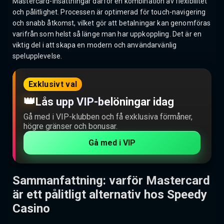
Mastercard-insättningar därför en kombination av flexibilitet
och pålitlighet. Processen är optimerad för touch-navigering
och snabb åtkomst, vilket gör att betalningar kan genomföras
varifrån som helst så länge man har uppkoppling. Det är en
viktig del i att skapa en modern och användarvänlig
spelupplevelse.
Exklusivt val
👑
Lås upp VIP-belöningar idag
Gå med i VIP-klubben och få exklusiva förmåner,
högre gränser och bonusar.
Gå med i VIP
Sammanfattning: varför Mastercard
är ett pålitligt alternativ hos Speedy
Casino