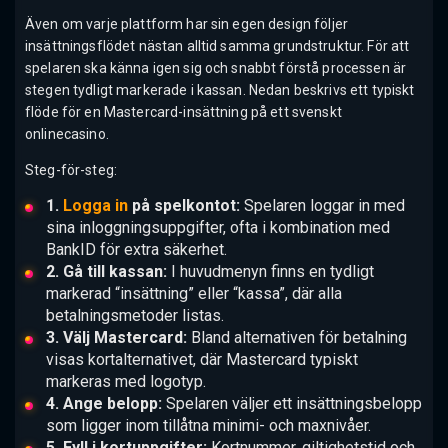
Även om varje plattform har sin egen design följer
insättningsflödet nästan alltid samma grundstruktur. För att
spelaren ska känna igen sig och snabbt förstå processen är
stegen tydligt markerade i kassan. Nedan beskrivs ett typiskt
flöde för en Mastercard-insättning på ett svenskt
onlinecasino.
Steg-för-steg:
1.
Logga in
på spelkontot:
Spelaren loggar in med
sina inloggningsuppgifter, ofta i kombination med
BankID för extra säkerhet.
2. Gå till kassan:
I huvudmenyn finns en tydligt
markerad “insättning” eller “kassa”, där alla
betalningsmetoder listas.
3. Välj Mastercard:
Bland alternativen för betalning
visas kortalternativet, där Mastercard typiskt
markeras med logotyp.
4. Ange belopp:
Spelaren väljer ett insättningsbelopp
som ligger inom tillåtna minimi- och maxnivåer.
5. Fyll i kortuppgifter:
Kortnummer, giltighetstid och