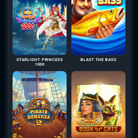
BLAST THE BASS
STARLIGHT PRINCESS
1000