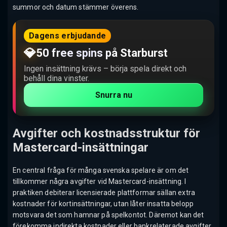
summor och datum stämmer överens.
Dagens erbjudande
💎
50 free spins på Starburst
Ingen insättning krävs – börja spela direkt och
behåll dina vinster.
Snurra nu
Avgifter och kostnadsstruktur för
Mastercard-insättningar
En central fråga för många svenska spelare är om det
tillkommer några avgifter vid Mastercard-insättning. I
praktiken debiterar licensierade plattformar sällan extra
kostnader för kortinsättningar, utan låter insatta belopp
motsvara det som hamnar på spelkontot. Däremot kan det
förekomma indirekta kostnader eller bankrelaterade avgifter