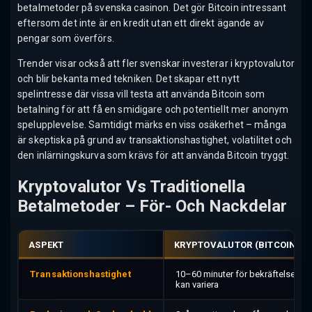
betalmetoder på svenska casinon. Det gör Bitcoin intressant
eftersom det inte är en kredit utan ett direkt ägande av
pengar som överförs.
Trender visar också att fler svenskar investerar i kryptovalutor
och blir bekanta med tekniken. Det skapar ett nytt
spelintresse där vissa vill testa att använda Bitcoin som
betalning för att få en smidigare och potentiellt mer anonym
spelupplevelse. Samtidigt märks en viss osäkerhet – många
är skeptiska på grund av transaktionshastighet, volatilitet och
den inlärningskurva som krävs för att använda Bitcoin tryggt.
Kryptovalutor Vs Traditionella
Betalmetoder – För- Och Nackdelar
ASPEKT
KRYPTOVALUTOR (BITCOIN)
Transaktionshastighet
10–60 minuter för bekräftelse,
kan variera