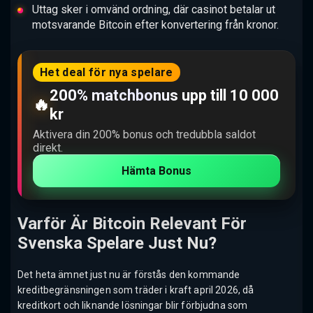
Uttag sker i omvänd ordning, där casinot betalar ut
motsvarande Bitcoin efter konvertering från kronor.
Het deal för nya spelare
200% matchbonus upp till 10 000
🔥
kr
Aktivera din 200% bonus och tredubbla saldot
direkt.
Hämta Bonus
Varför Är Bitcoin Relevant För
Svenska Spelare Just Nu?
Det heta ämnet just nu är förstås den kommande
kreditbegränsningen som träder i kraft april 2026, då
kreditkort och liknande lösningar blir förbjudna som