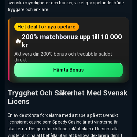
svenska myndigheter och banker, vilket gör spelandet både
tryggare och enklare.
Het deal för nya spelare
200% matchbonus upp till 10 000
🔥
kr
Aktivera din 200% bonus och tredubbla saldot
direkt.
Hämta Bonus
Trygghet Och Säkerhet Med Svensk
Licens
En av de största fördelarna med att spela på ett svenskt
licensierat casino som Speedy Casino är att vinsterna är
skattefria. Det gör stor skillnad i plånboken eftersom alla
vinster är dina att behålla utan att behöva deklarera dem. I