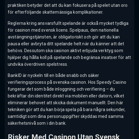
praktiken betyder det att du kan fokusera på spelet utan oro
för efterföljande skattemässiga komplikationer.
Reglerna kring ansvarsfullt spelande är också mycket tydliga
för casinon med svensk licens. Spelpaus, den nationella
avstängningstjänsten, är obligatoriskt och gör att du kan
pausa eller avbryta ditt spelande helt när du känner att det
behövs. Dessutom ska casinon aktivt erbjuda verktyg som
hjälper dig hålla koll på spelande och begränsa insatser för att
undvika överdriven spelstress.
BankID är nyckeln till en både snabb och säker
verifieringsprocess på svenska casinon. Hos Speedy Casino
fungerar det som både inloggning och verifiering – du
bekräftar din identitet direkt via mobilen eller datorn, vilket
eliminerar behovet att skicka dokument manuellt. Den här
tekniken gör att du kan börja spela på bara några sekunder,
samtidigt som dina personuppgifter skyddas med samma
säkerhetsnivå som i din bank.
Risker Med Casinon Utan Svensk