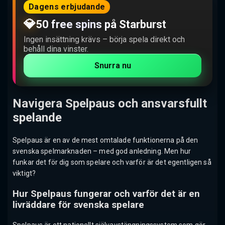
Dagens erbjudande
💎
50 free spins på Starburst
Ingen insättning krävs – börja spela direkt och
behåll dina vinster.
Snurra nu
Navigera Spelpaus och ansvarsfullt
spelande
Spelpaus är en av de mest omtalade funktionerna på den
svenska spelmarknaden – med god anledning. Men hur
funkar det för dig som spelare och varför är det egentligen så
viktigt?
Hur Spelpaus fungerar och varför det är en
livräddare för svenska spelare