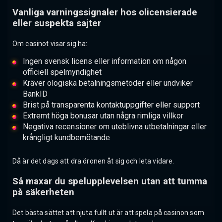
Vanliga varningssignaler hos olicensierade
eller suspekta sajter
Om casinot visar sig ha:
Ingen svensk licens eller information om någon
officiell spelmyndighet
Kräver ologiska betalningsmetoder eller undviker
BankID
Brist på transparenta kontaktuppgifter eller support
Extremt höga bonusar utan några rimliga villkor
Negativa recensioner om uteblivna utbetalningar eller
krångligt kundbemötande
Då är det dags att dra öronen åt sig och leta vidare.
Så maxar du spelupplevelsen utan att tumma
på säkerheten
Det bästa sättet att njuta fullt ut är att spela på casinon som