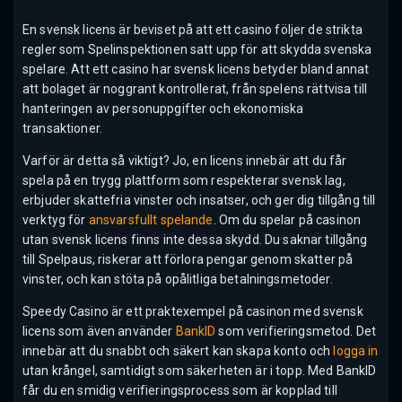
En svensk licens är beviset på att ett casino följer de strikta
regler som Spelinspektionen satt upp för att skydda svenska
spelare. Att ett casino har svensk licens betyder bland annat
att bolaget är noggrant kontrollerat, från spelens rättvisa till
hanteringen av personuppgifter och ekonomiska
transaktioner.
Varför är detta så viktigt? Jo, en licens innebär att du får
spela på en trygg plattform som respekterar svensk lag,
erbjuder skattefria vinster och insatser, och ger dig tillgång till
verktyg för
ansvarsfullt spelande
. Om du spelar på casinon
utan svensk licens finns inte dessa skydd. Du saknar tillgång
till Spelpaus, riskerar att förlora pengar genom skatter på
vinster, och kan stöta på opålitliga betalningsmetoder.
Speedy Casino är ett praktexempel på casinon med svensk
licens som även använder
BankID
som verifieringsmetod. Det
innebär att du snabbt och säkert kan skapa konto och
logga in
utan krångel, samtidigt som säkerheten är i topp. Med BankID
får du en smidig verifieringsprocess som är kopplad till