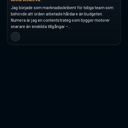
Jag började som marknadsskribent för tidiga team som
behövde att orden arbetade hårdare än budgeten.
Numera är jag en contentstrateg som bygger motorer
snarare än enskilda tillgångar –…