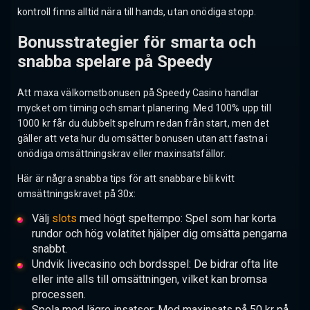
kontroll finns alltid nära till hands, utan onödiga stopp.
Bonusstrategier för smarta och
snabba spelare på Speedy
Att maxa välkomstbonusen på Speedy Casino handlar
mycket om timing och smart planering. Med 100% upp till
1000 kr får du dubbelt spelrum redan från start, men det
gäller att veta hur du omsätter bonusen utan att fastna i
onödiga omsättningskrav eller maxinsatsfällor.
Här är några snabba tips för att snabbare bli kvitt
omsättningskravet på 30x:
Välj
slots
med högt speltempo: Spel som har korta
rundor och hög volatitet hjälper dig omsätta pengarna
snabbt.
Undvik livecasino och bordsspel: De bidrar ofta lite
eller inte alls till omsättningen, vilket kan bromsa
processen.
Spela med lägre insatser: Med maxinsats på 50 kr på