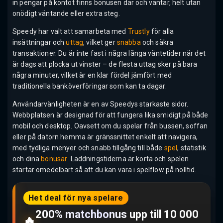
in pengar på kontot finns bonusen där och väntar, helt utan
onödigt väntande eller extra steg.
Speedy har valt att samarbeta med
Trustly
för alla
insättningar och
uttag
, vilket ger
snabba
och säkra
transaktioner. Du är inte fast i några långa väntetider när det
är dags att plocka ut vinster – de flesta uttag sker på bara
några minuter, vilket är en klar fördel jämfört med
traditionella banköverföringar som kan ta dagar.
Användarvänligheten är en av Speedys starkaste sidor.
Webbplatsen är designad för att fungera lika smidigt på både
mobil och desktop. Oavsett om du spelar från bussen, soffan
eller på datorn hemma är gränssnittet enkelt att navigera,
med tydliga menyer och snabb tillgång till både
spel
, statistik
och dina
bonusar
. Laddningstiderna är korta och spelen
startar omedelbart så att du kan vara i spelflow på nolltid.
Het deal för nya spelare
200% matchbonus upp till 10 000
🔥