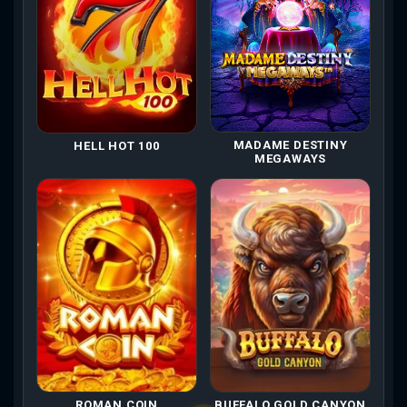
MADAME DESTINY
HELL HOT 100
MEGAWAYS
ROMAN COIN
BUFFALO GOLD CANYON