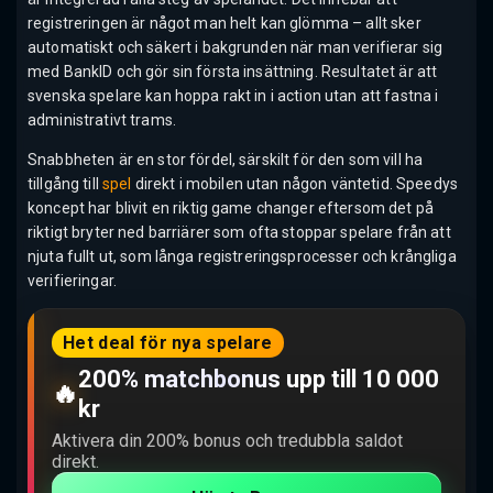
registreringen är något man helt kan glömma – allt sker
automatiskt och säkert i bakgrunden när man verifierar sig
med BankID och gör sin första insättning. Resultatet är att
svenska spelare kan hoppa rakt in i action utan att fastna i
administrativt trams.
Snabbheten är en stor fördel, särskilt för den som vill ha
tillgång till
spel
direkt i mobilen utan någon väntetid. Speedys
koncept har blivit en riktig game changer eftersom det på
riktigt bryter ned barriärer som ofta stoppar spelare från att
njuta fullt ut, som långa registreringsprocesser och krångliga
verifieringar.
Het deal för nya spelare
200% matchbonus upp till 10 000
🔥
kr
Aktivera din 200% bonus och tredubbla saldot
direkt.