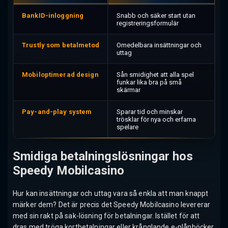
BankID-inloggning
Snabb och säker start utan
registreringsformulär
Trustly som betalmetod
Omedelbara insättningar och
uttag
Mobiloptimerad design
Sån smidighet att alla spel
funkar lika bra på små
skärmar
Pay-and-play system
Sparar tid och minskar
trösklar för nya och erfarna
spelare
Smidiga betalningslösningar hos
Speedy Mobilcasino
Hur kan insättningar och uttag vara så enkla att man knappt
märker dem? Det är precis det Speedy Mobilcasino levererar
med sin rakt på sak-lösning för betalningar. Istället för att
dras med tröga kortbetalningar eller krånglande e-plånböcker