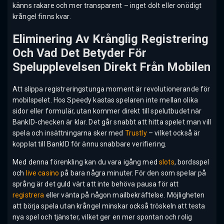
känns rakare och mer transparent – inget dolt eller onödigt
krångel finns kvar.
Eliminering Av Krånglig Registrering
Och Vad Det Betyder För
Spelupplevelsen Direkt Från Mobilen
Att slippa registreringstunga moment är revolutionerande för
mobilspelet. Hos Speedy kastas spelaren inte mellan olika
sidor eller formulär, utan kommer direkt till spelutbudet när
BankID-checken är klar. Det går snabbt att hitta spelet man vill
spela och insättningarna sker med
Trustly
– vilket också är
kopplat till BankID för ännu snabbare verifiering.
Med denna förenkling kan du vara igång med
slots
, bordsspel
och
live casino
på bara några minuter. För den som spelar på
språng är det guld värt att inte behöva pausa för att
registrera
eller vänta på någon mailbekräftelse. Möjligheten
att börja spela utan krångel minskar också tröskeln att testa
nya spel och tjänster, vilket ger en mer spontan och rolig