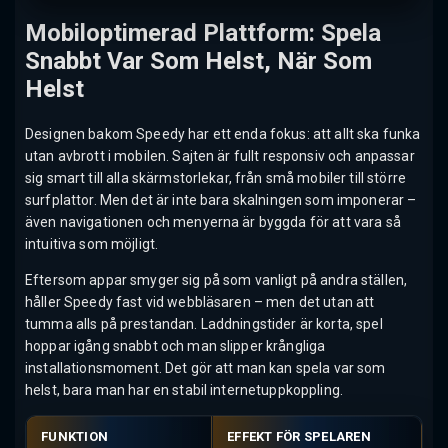
Mobiloptimerad Plattform: Spela
Snabbt Var Som Helst, När Som
Helst
Designen bakom Speedy har ett enda fokus: att allt ska funka
utan avbrott i mobilen. Sajten är fullt responsiv och anpassar
sig smart till alla skärmstorlekar, från små mobiler till större
surfplattor. Men det är inte bara skalningen som imponerar –
även navigationen och menyerna är byggda för att vara så
intuitiva som möjligt.
Eftersom appar smyger sig på som vanligt på andra ställen,
håller Speedy fast vid webbläsaren – men det utan att
tumma alls på prestandan. Laddningstider är korta, spel
hoppar igång snabbt och man slipper krångliga
installationsmoment. Det gör att man kan spela var som
helst, bara man har en stabil internetuppkoppling.
FUNKTION
EFFEKT FÖR SPELAREN