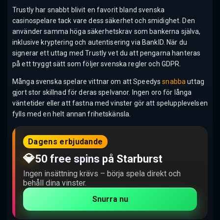
Trustly har snabbt blivit en favorit bland svenska
casinospelare tack vare dess säkerhet och smidighet. Den
använder samma höga säkerhetskrav som bankerna själva,
inklusive kryptering och autentisering via BankID. När du
signerar ett uttag med Trustly vet du att pengarna hanteras
på ett tryggt sätt som följer svenska regler och GDPR.
Många svenska spelare vittnar om att Speedys
snabba
uttag
gjort stor skillnad för deras spelvanor. Ingen oro för långa
väntetider eller att fastna med vinster gör att spelupplevelsen
fylls med en helt annan frihetskänsla.
Dagens erbjudande
💎
50 free spins på Starburst
Ingen insättning krävs – börja spela direkt och
behåll dina vinster.
Snurra nu